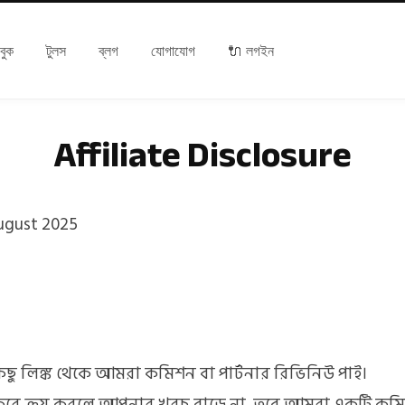
বুক
টুলস
ব্লগ
যোগাযোগ
🔌 লগইন
Affiliate Disclosure
ugust 2025
ছু লিঙ্ক থেকে আমরা কমিশন বা পার্টনার রিভিনিউ পাই।
র করে ক্রয় করলে আপনার খরচ বাড়ে না, তবে আমরা একটি কমি