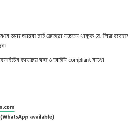
োঝার জন্য আমরা চাই ক্রেতারা সচেতন থাকুক যে, লিঙ্ক ব্যব
ভব।
াইটের কার্যক্রম স্বচ্ছ ও আইনি compliant রাখে।
an.com
(WhatsApp available)