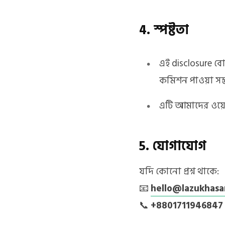
4. স্পষ্টতা
এই disclosure ব
কমিশন পাওয়া সম্
এটি আমাদের ওয়েবস
5. যোগাযোগ
যদি কোনো প্রশ্ন থাকে:
📧
hello@lazukhas
📞
+8801711946847 