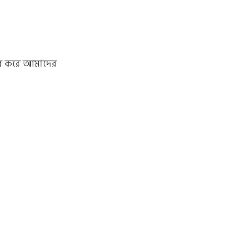
r
m
C
হার করে আমাদের
)
a
r
t