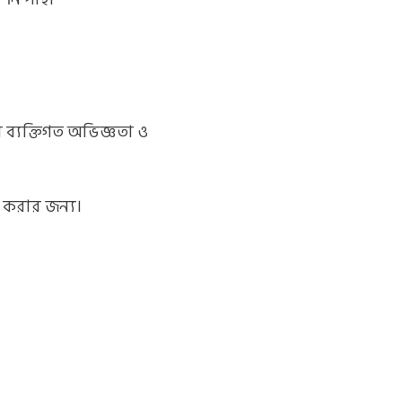
b
i
a
p
ব্যক্তিগত অভিজ্ঞতা ও
o
t
g
i
 করার জন্য।
o
t
r
n
k
e
a
g