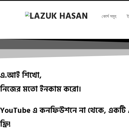
কোর্স সমূহ
ই
এ.আই শিখো,
নিজের মতো ইনকাম করো।​
YouTube এ কনফিউশনে না থেকে, একটি AI-po
ফ্রি!